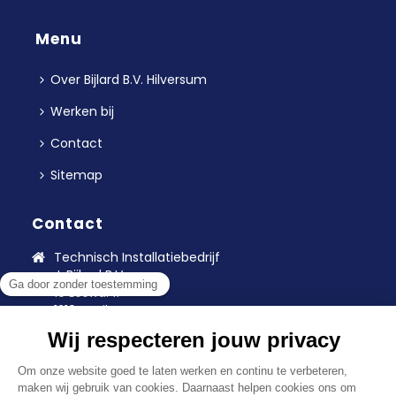
Menu
Over Bijlard B.V. Hilversum
Werken bij
Contact
Sitemap
Contact
Technisch Installatiebedrijf
J. Bijlard B.V.
1e Loswal 11
1216BA Hilversum
035-6244800
info@bijlardbv.nl
KvK: 32005117